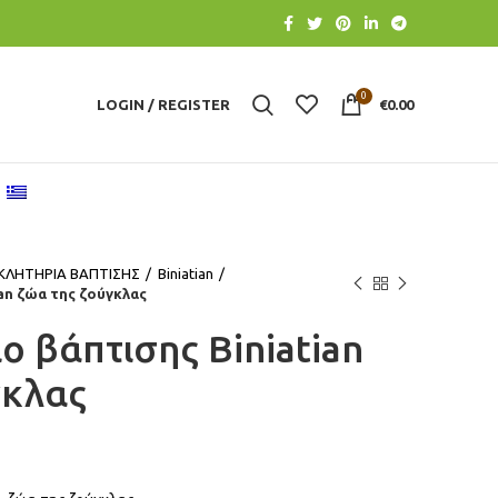
0
LOGIN / REGISTER
€
0.00
ΚΛΗΤΗΡΙΑ ΒΑΠΤΙΣΗΣ
Βiniatian
an ζώα της ζούγκλας
 βάπτισης Biniatian
γκλας