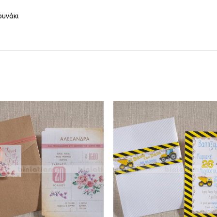
ουνάκι