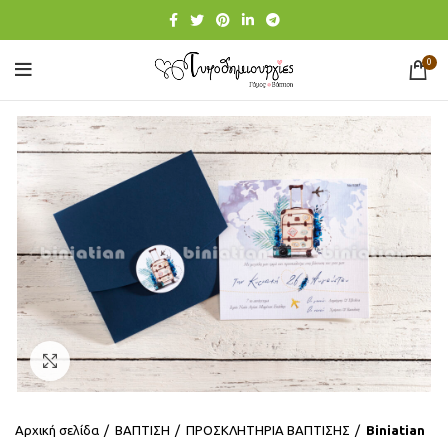
0
Click to enlarge
Αρχική σελίδα
ΒΑΠΤΙΣΗ
ΠΡΟΣΚΛΗΤΗΡΙΑ ΒΑΠΤΙΣΗΣ
Βiniatian