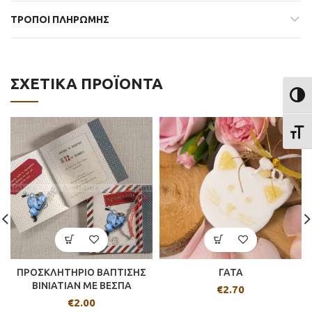
ΤΡΟΠΟΙ ΠΛΗΡΩΜΗΣ
ΣΧΕΤΙΚΆ ΠΡΟΪΌΝΤΑ
ΕΝΑΛ
ΕΝΑΛ
ΠΡΟΣΚΛΗΤΗΡΙΟ ΒΑΠΤΙΣΗΣ
ΓΑΤΑ
BINIATIAN ME ΒΕΣΠΑ
€
2.70
€
2.00