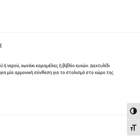
Σ
ύ ή νερού, χωνάκι καραμέλας ή βιβλίο ευχών. Δαχτυλίδι
 για μία αρμονική σύνθεση για το στολισμό στο χώρο της
ΕΝΑΛ
ΕΝΑΛ