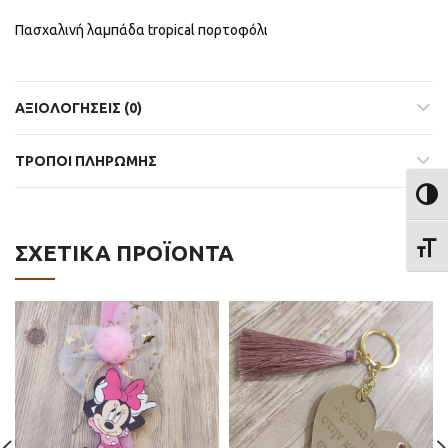
Πασχαλινή λαμπάδα tropical πορτοφόλι
ΑΞΙΟΛΟΓΉΣΕΙΣ (0)
ΤΡΟΠΟΙ ΠΛΗΡΩΜΗΣ
ΕΝΑΛ
ΣΧΕΤΙΚΆ ΠΡΟΪΌΝΤΑ
ΕΝΑΛ