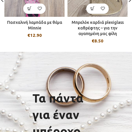
Πασχαλινή λαμπάδα με θέμα
Μπρελόκ καρδιά plexiglass
Minnie
καθρέφτης – για την
αγαπημένη μας φίλη
€
12.90
€
8.50
Τα πάντα
για έναν
υπέροχο