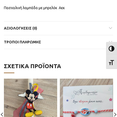
Πασχαλινή λαμπάδα με μπρελόκ Αεκ
ΑΞΙΟΛΟΓΉΣΕΙΣ (0)
ΤΡΟΠΟΙ ΠΛΗΡΩΜΗΣ
ΕΝΑΛ
ΕΝΑΛ
ΣΧΕΤΙΚΆ ΠΡΟΪΌΝΤΑ