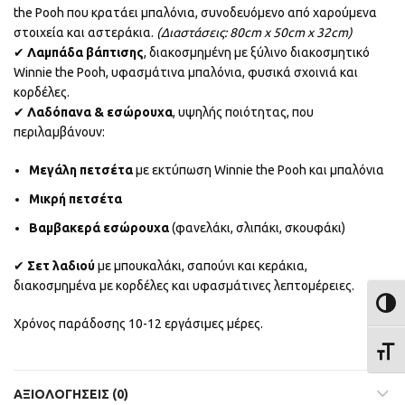
the Pooh που κρατάει μπαλόνια, συνοδευόμενο από χαρούμενα
στοιχεία και αστεράκια.
(Διαστάσεις: 80cm x 50cm x 32cm)
✔
Λαμπάδα βάπτισης
, διακοσμημένη με ξύλινο διακοσμητικό
Winnie the Pooh, υφασμάτινα μπαλόνια, φυσικά σχοινιά και
κορδέλες.
✔
Λαδόπανα & εσώρουχα
, υψηλής ποιότητας, που
περιλαμβάνουν:
Μεγάλη πετσέτα
με εκτύπωση Winnie the Pooh και μπαλόνια
Μικρή πετσέτα
Βαμβακερά εσώρουχα
(φανελάκι, σλιπάκι, σκουφάκι)
✔
Σετ λαδιού
με μπουκαλάκι, σαπούνι και κεράκια,
διακοσμημένα με κορδέλες και υφασμάτινες λεπτομέρειες.
ΕΝΑΛ
Χρόνος παράδοσης 10-12 εργάσιμες μέρες.
ΕΝΑΛ
ΑΞΙΟΛΟΓΉΣΕΙΣ (0)