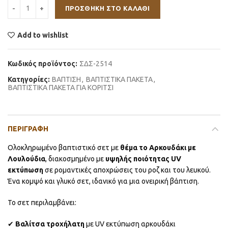
ΠΡΟΣΘΉΚΗ ΣΤΟ ΚΑΛΆΘΙ
Add to wishlist
Κωδικός προϊόντος:
ΣΔΣ-2514
Κατηγορίες:
ΒΑΠΤΙΣΗ
,
ΒΑΠΤΙΣΤΙΚΑ ΠΑΚΕΤΑ
,
ΒΑΠΤΙΣΤΙΚΑ ΠΑΚΕΤΑ ΓΙΑ ΚΟΡΙΤΣΙ
ΠΕΡΙΓΡΑΦΉ
Ολοκληρωμένο βαπτιστικό σετ με
θέμα το Αρκουδάκι με
Λουλούδια
, διακοσμημένο με
υψηλής ποιότητας UV
εκτύπωση
σε ρομαντικές αποχρώσεις του ροζ και του λευκού.
Ένα κομψό και γλυκό σετ, ιδανικό για μια ονειρική βάπτιση.
Το σετ περιλαμβάνει:
✔
Βαλίτσα τροχήλατη
με UV εκτύπωση αρκουδάκι