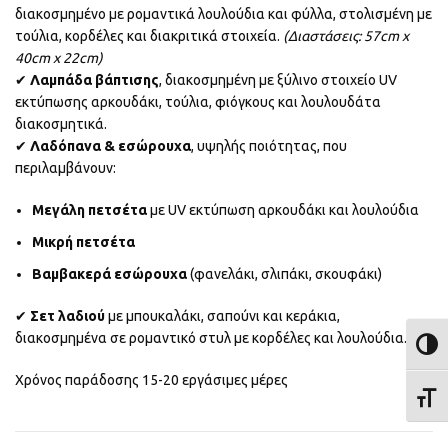
διακοσμημένο με ρομαντικά λουλούδια και φύλλα, στολισμένη με
τούλια, κορδέλες και διακριτικά στοιχεία.
(Διαστάσεις: 57cm x
40cm x 22cm)
✔
Λαμπάδα βάπτισης
, διακοσμημένη με ξύλινο στοιχείο UV
εκτύπωσης αρκουδάκι, τούλια, φιόγκους και λουλουδάτα
διακοσμητικά.
✔
Λαδόπανα & εσώρουχα
, υψηλής ποιότητας, που
περιλαμβάνουν:
Μεγάλη πετσέτα
με UV εκτύπωση αρκουδάκι και λουλούδια
Μικρή πετσέτα
Βαμβακερά εσώρουχα
(φανελάκι, σλιπάκι, σκουφάκι)
✔
Σετ λαδιού
με μπουκαλάκι, σαπούνι και κεράκια,
διακοσμημένα σε ρομαντικό στυλ με κορδέλες και λουλούδια.
ΕΝΑΛ
Χρόνος παράδοσης 15-20 εργάσιμες μέρες
ΕΝΑΛ