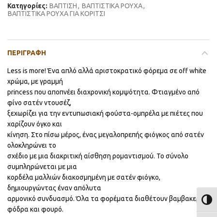
Κατηγορίες:
ΒΑΠΤΙΣΗ
,
ΒΑΠΤΙΣΤΙΚΑ ΡΟΥΧΑ
,
ΒΑΠΤΙΣΤΙΚΑ ΡΟΥΧΑ ΓΙΑ ΚΟΡΙΤΣΙ
ΠΕΡΙΓΡΑΦΉ
Less is more! Ένα απλό αλλά αριστοκρατικό φόρεμα σε off white
χρώμα, με γραμμή
princess που αποπνέει διαχρονική κομψότητα. Φτιαγμένο από
φίνο σατέν ντουσέζ,
ξεχωρίζει για την εντυπωσιακή φούστα-ομπρέλα με πιέτες που
χαρίζουν όγκο και
κίνηση. Στο πίσω μέρος, ένας μεγαλοπρεπής φιόγκος από σατέν
ολοκληρώνει το
σχέδιο με μια διακριτική αίσθηση ρομαντισμού. Το σύνολο
συμπληρώνεται με μια
κορδέλα μαλλιών διακοσμημένη με σατέν φιόγκο,
δημιουργώντας έναν απόλυτα
αρμονικό συνδυασμό. Όλα τα φορέματα διαθέτουν βαμβακερή
ΕΝΑΛ
φόδρα και φουρό.