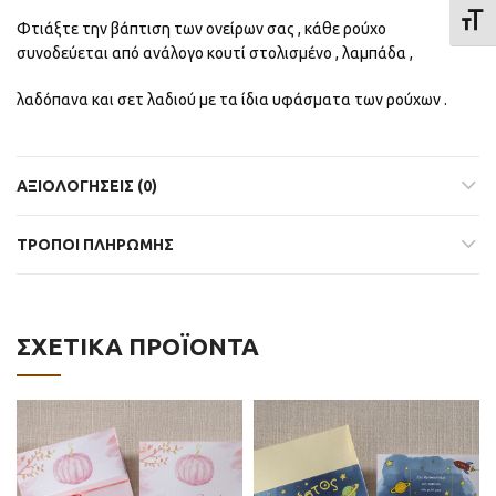
ΕΝΑΛ
Φτιάξτε την βάπτιση των ονείρων σας , κάθε ρούχο
συνοδεύεται από ανάλογο κουτί στολισμένο , λαμπάδα ,
λαδόπανα και σετ λαδιού με τα ίδια υφάσματα των ρούχων .
ΑΞΙΟΛΟΓΉΣΕΙΣ (0)
ΤΡΟΠΟΙ ΠΛΗΡΩΜΗΣ
ΣΧΕΤΙΚΆ ΠΡΟΪΌΝΤΑ