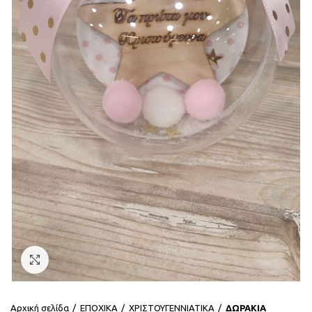
Click to enlarge
Αρχική σελίδα
ΕΠΟΧΙΚΑ
ΧΡΙΣΤΟΥΓΕΝΝΙΑΤΙΚΑ
ΔΩΡΑΚΙΑ