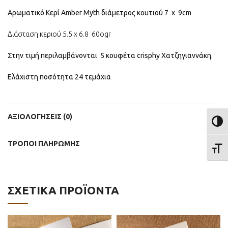
Αρωματικό Κερί Amber Myth διάμετρος κουτιού 7 x 9cm
Διάσταση κεριού 5.5 χ 6.8 60ogr
Στην τιμή περιλαμβάνονται 5 κουφέτα crisphy Χατζηγιαννάκη.
Ελάχιστη ποσότητα 24 τεμάχια
ΑΞΙΟΛΟΓΉΣΕΙΣ (0)
ΕΝΑΛ
ΤΡΟΠΟΙ ΠΛΗΡΩΜΗΣ
ΕΝΑΛ
ΣΧΕΤΙΚΆ ΠΡΟΪΌΝΤΑ