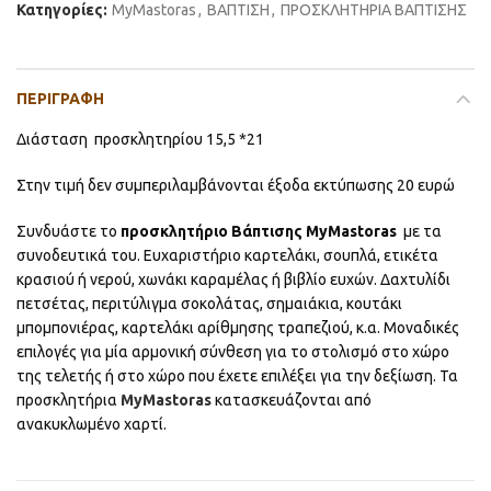
Κατηγορίες:
MyMastoras
,
ΒΑΠΤΙΣΗ
,
ΠΡΟΣΚΛΗΤΗΡΙΑ ΒΑΠΤΙΣΗΣ
ΠΕΡΙΓΡΑΦΉ
Διάσταση προσκλητηρίου 15,5 *21
Στην τιμή δεν συμπεριλαμβάνονται έξοδα εκτύπωσης 20 ευρώ
Συνδυάστε το
προσκλητήριο Βάπτισης MyMastoras
με τα
συνοδευτικά του. Ευχαριστήριο καρτελάκι, σουπλά, ετικέτα
κρασιού ή νερού, χωνάκι καραμέλας ή βιβλίο ευχών. Δαχτυλίδι
πετσέτας, περιτύλιγμα σοκολάτας, σημαιάκια, κουτάκι
μπομπονιέρας, καρτελάκι αρίθμησης τραπεζιού, κ.α. Μοναδικές
επιλογές για μία αρμονική σύνθεση για το στολισμό στο χώρο
της τελετής ή στο χώρο που έχετε επιλέξει για την δεξίωση. Τα
προσκλητήρια
MyMastoras
κατασκευάζονται από
ανακυκλωμένο χαρτί.