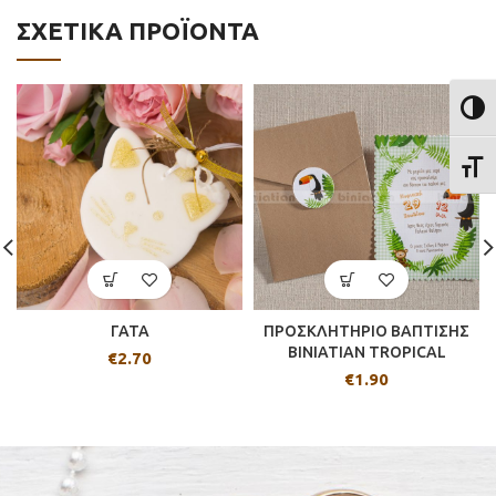
ΣΧΕΤΙΚΆ ΠΡΟΪΌΝΤΑ
ΕΝΑΛ
ΕΝΑΛ
ΓΑΤΑ
ΠΡΟΣΚΛΗΤΗΡΙΟ ΒΑΠΤΙΣΗΣ
BINIATIAN TROPICAL
€
2.70
€
1.90