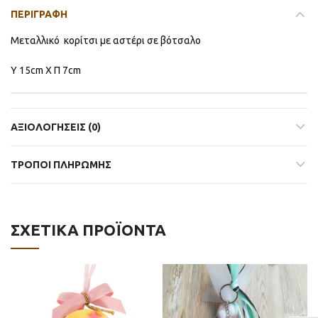
ΠΕΡΙΓΡΑΦΉ
Μεταλλικό κορίτσι με αστέρι σε βότσαλο
Υ 15cm Χ Π 7cm
ΑΞΙΟΛΟΓΉΣΕΙΣ (0)
ΤΡΟΠΟΙ ΠΛΗΡΩΜΗΣ
ΣΧΕΤΙΚΆ ΠΡΟΪΌΝΤΑ