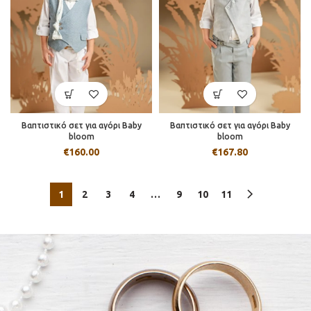
Βαπτιστικό σετ για αγόρι Baby
Βαπτιστικό σετ για αγόρι Baby
bloom
bloom
€
160.00
€
167.80
1
2
3
4
…
9
10
11